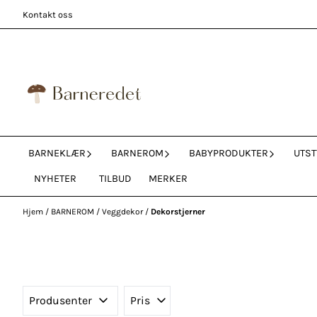
Hopp til innhold
Kontakt oss
BARNEKLÆR
BARNEROM
BABYPRODUKTER
UTST
NYHETER
TILBUD
MERKER
Hjem
/
BARNEROM
/
Veggdekor
/
Dekorstjerner
Produsenter
Pris