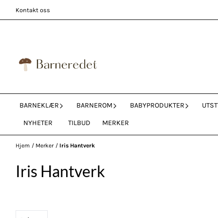
Hopp til innhold
Kontakt oss
BARNEKLÆR
BARNEROM
BABYPRODUKTER
UTST
NYHETER
TILBUD
MERKER
Hjem
/
Merker
/
Iris Hantverk
Iris Hantverk