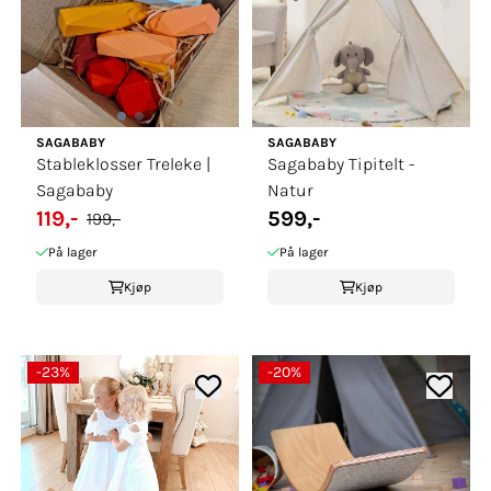
SAGABABY
SAGABABY
Stableklosser Treleke |
Sagababy Tipitelt -
Sagababy
Natur
119,-
599,-
199,-
På lager
På lager
Kjøp
Kjøp
-23%
-20%