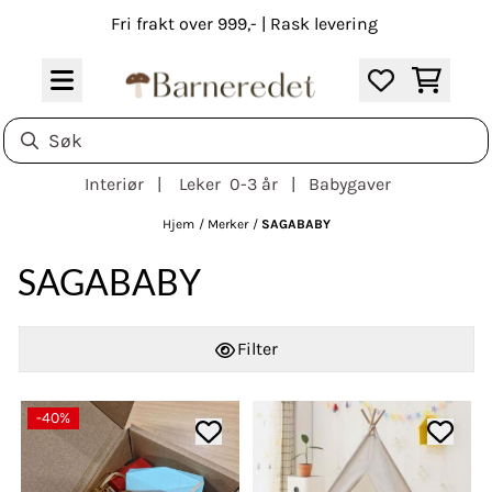
Hopp til innhold
Fri frakt over 999,- | Rask levering
Interiør | Leker 0-3 år | Babygaver
Hjem
/
Merker
/
SAGABABY
SAGABABY
Filter
-40%