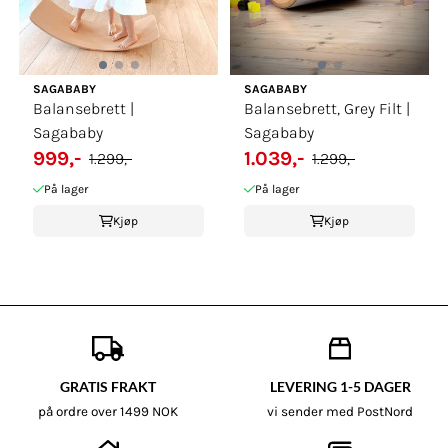
SAGABABY
SAGABABY
Balansebrett |
Balansebrett, Grey Filt |
Sagababy
Sagababy
999,-
1.039,-
1.299,-
1.299,-
På lager
På lager
Kjøp
Kjøp
GRATIS FRAKT
LEVERING 1-5 DAGER
på ordre over 1499 NOK
vi sender med PostNord