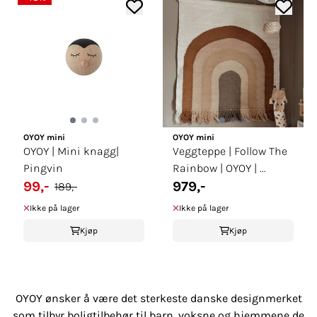
OYOY mini
OYOY mini
OYOY | Mini knagg|
Veggteppe | Follow The
Pingvin
Rainbow | OYOY | ...
99,-
979,-
189,-
Ikke på lager
Ikke på lager
Kjøp
Kjøp
OYOY ønsker å være det sterkeste danske designmerket
som tilbyr boligtilbehør til barn, voksne og hjemmene de