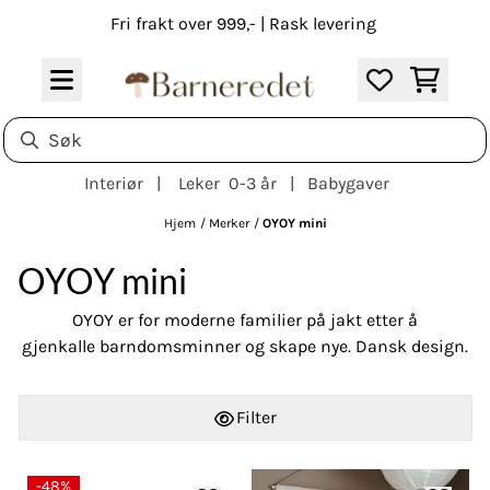
Hopp til innhold
Fri frakt over 999,- | Rask levering
Interiør | Leker 0-3 år | Babygaver
Hjem
/
Merker
/
OYOY mini
OYOY mini
OYOY er for moderne familier på jakt etter å
gjenkalle barndomsminner og skape nye. Dansk design.
Filter
-48%