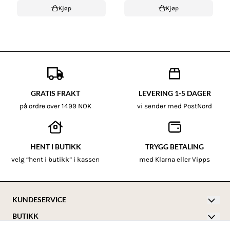
Kjøp
Kjøp
GRATIS FRAKT
LEVERING 1-5 DAGER
på ordre over 1499 NOK
vi sender med PostNord
HENT I BUTIKK
TRYGG BETALING
velg “hent i butikk” i kassen
med Klarna eller Vipps
KUNDESERVICE
BUTIKK
hallo@barneredet.no
Vilkår