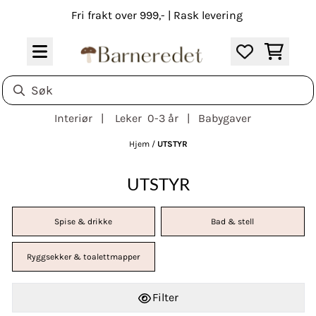
Hopp til innhold
Fri frakt over 999,- | Rask levering
Interiør | Leker 0-3 år | Babygaver
Hjem
/
UTSTYR
UTSTYR
Spise & drikke
Bad & stell
Ryggsekker & toalettmapper
Filter