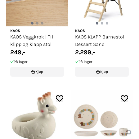
KAOS
KAOS
KAOS Veggkrok | Til
KAOS KLAPP Barnestol |
klipp og klapp stol
Dessert Sand
249,-
2.299,-
På lager
På lager
Kjøp
Kjøp