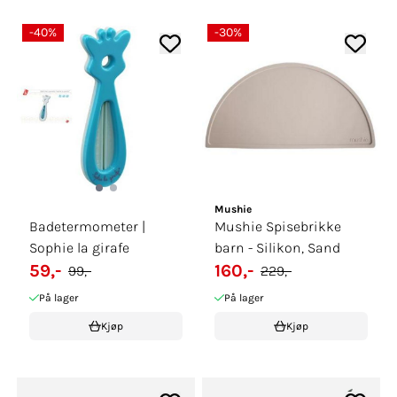
-40%
-30%
Mushie
Badetermometer |
Mushie Spisebrikke
Sophie la girafe
barn - Silikon, Sand
59,-
160,-
99,-
229,-
På lager
På lager
Kjøp
Kjøp