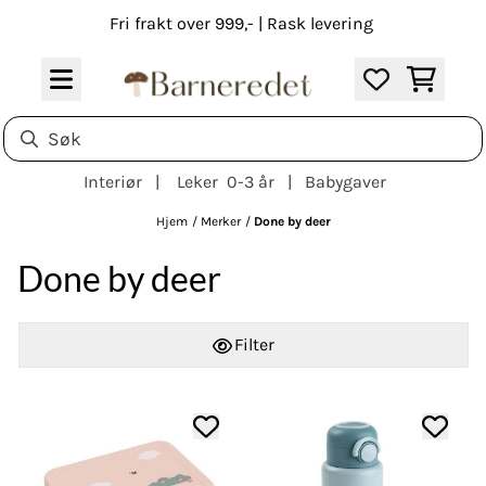
Hopp til innhold
Fri frakt over 999,- | Rask levering
Interiør | Leker 0-3 år | Babygaver
Hjem
/
Merker
/
Done by deer
Done by deer
Filter