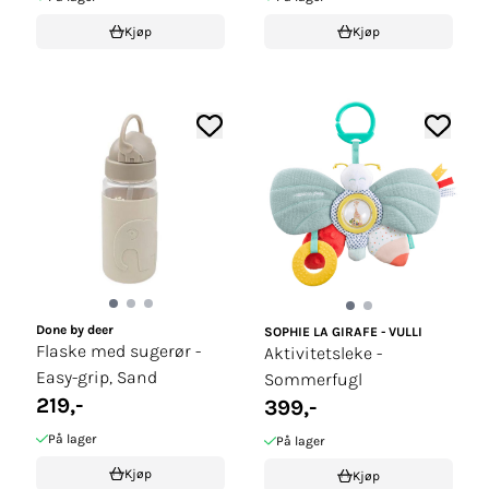
Kjøp
Kjøp
Done by deer
SOPHIE LA GIRAFE - VULLI
Flaske med sugerør -
Aktivitetsleke -
Easy-grip, Sand
Sommerfugl
219,-
399,-
På lager
På lager
Kjøp
Kjøp