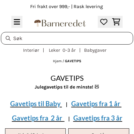
Hopp til innhold
Fri frakt over 999,- | Rask levering
Interiør | Leker 0-3 år | Babygaver
Hjem
/
GAVETIPS
GAVETIPS
Julegavetips til de minste!
🧸
Gavetips til Baby
Gavetips fra
1 år
|
Gavetips fra 2 år
Gavetips fra 3 år
|