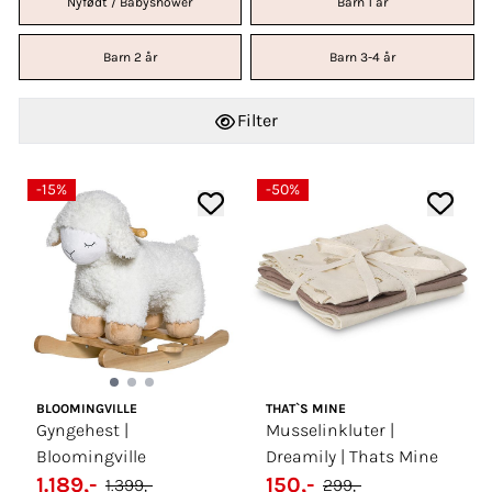
Nyfødt / Babyshower
Barn 1 år
Barn 2 år
Barn 3-4 år
Filter
-15%
-50%
BLOOMINGVILLE
THAT`S MINE
Gyngehest |
Musselinkluter |
Bloomingville
Dreamily | Thats Mine
1.189,-
150,-
1.399,-
299,-