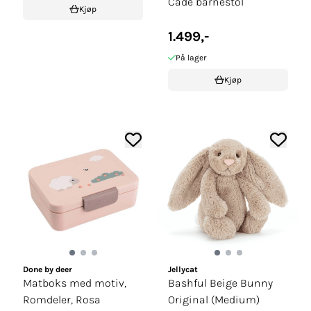
Cade barnestol
Kjøp
1.499,-
På lager
Kjøp
Done by deer
Jellycat
Matboks med motiv,
Bashful Beige Bunny
Romdeler, Rosa
Original (Medium)