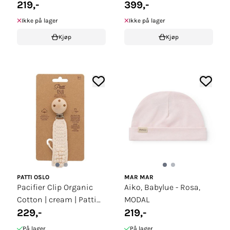
219,-
399,-
Ikke på lager
Ikke på lager
Kjøp
Kjøp
PATTI OSLO
MAR MAR
Pacifier Clip Organic
Aiko, Babylue - Rosa,
Cotton | cream | Patti
MODAL
Oslo
229,-
219,-
På lager
På lager