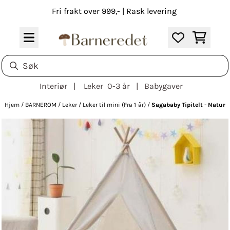
Hopp til innhold
Fri frakt over 999,- | Rask levering
Interiør | Leker 0-3 år | Babygaver
Hjem
/
BARNEROM
/
Leker
/
Leker til mini (Fra 1-år)
/
Sagababy Tipitelt - Natur