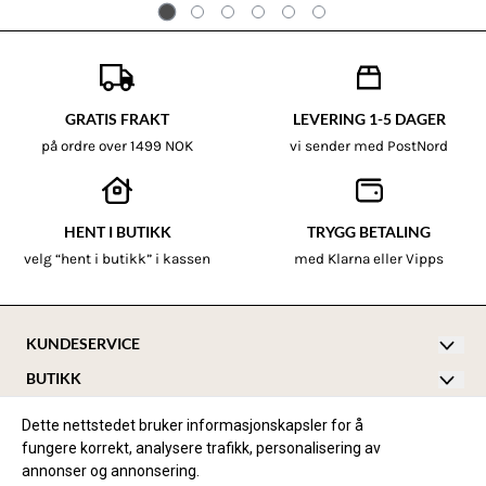
GRATIS FRAKT
LEVERING 1-5 DAGER
på ordre over 1499 NOK
vi sender med PostNord
HENT I BUTIKK
TRYGG BETALING
velg “hent i butikk” i kassen
med Klarna eller Vipps
KUNDESERVICE
BUTIKK
hallo@barneredet.no
Vilkår
Tlf 920 41 789
INFORMASJON
Dette nettstedet bruker informasjonskapsler for å
Kontakt oss
FØLG OSS
fungere korrekt, analysere trafikk, personalisering av
Storgata 16 (Inngang fra Kongensgate)
Om oss
annonser og annonsering.
3210 Sandefjord