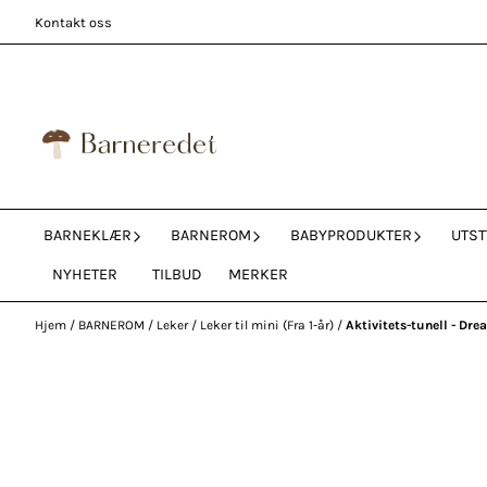
Hopp til innhold
Kontakt oss
BARNEKLÆR
BARNEROM
BABYPRODUKTER
UTST
NYHETER
TILBUD
MERKER
Hjem
/
BARNEROM
/
Leker
/
Leker til mini (Fra 1-år)
/
Aktivitets-tunell - Dre