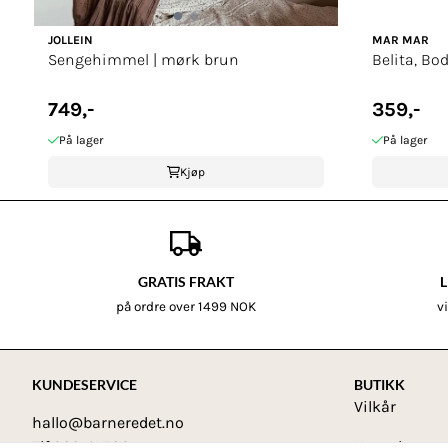
JOLLEIN
MAR MAR
Sengehimmel | mørk brun
Belita, Bo
749,-
359,-
På lager
På lager
Kjøp
GRATIS FRAKT
L
på ordre over 1499 NOK
v
KUNDESERVICE
BUTIKK
Vilkår
hallo@barneredet.no
Tlf 920 41 789
Kontakt oss