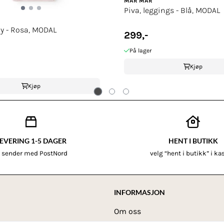
MAR MAR
Piva, leggings - Blå, MODAL
dy - Rosa, MODAL
299,-
På lager
Kjøp
Kjøp
EVERING 1-5 DAGER
HENT I BUTIKK
i sender med PostNord
velg “hent i butikk” i k
INFORMASJON
Om oss