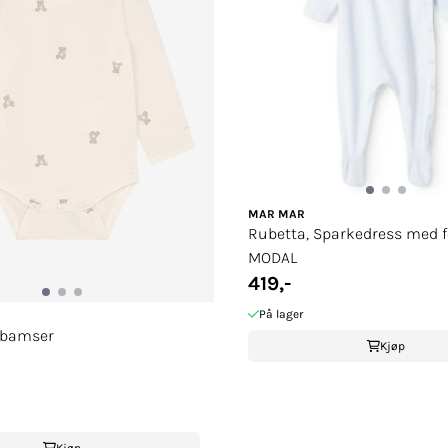
MAR MAR
Rubetta, Sparkedress med fo
MODAL
419,-
På lager
 bamser
Kjøp
Kjøp