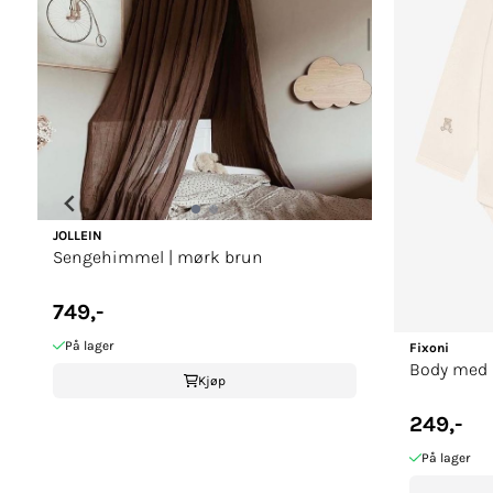
JOLLEIN
Sengehimmel | mørk brun
749,-
På lager
Fixoni
Body med
Kjøp
249,-
På lager