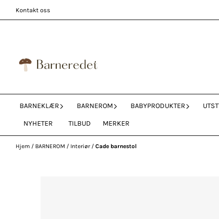
Hopp til innhold
Kontakt oss
BARNEKLÆR
BARNEROM
BABYPRODUKTER
UTST
NYHETER
TILBUD
MERKER
Hjem
/
BARNEROM
/
Interiør
/
Cade barnestol